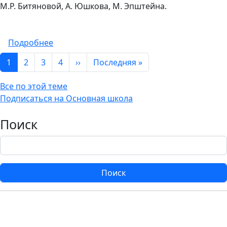
М.Р. Битяновой, А. Юшкова, М. Эпштейна.
о "Мыслитель"
Подробнее
Нумерация страниц
Следующая страница
Последняя страница
1
2
3
4
››
Последняя »
Все по этой теме
Подписаться на Основная школа
Поиск
Поиск