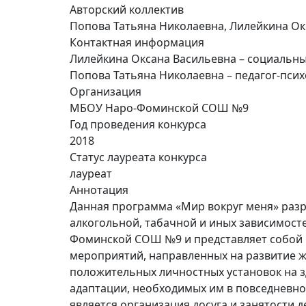
Авторский коллектив
Попова Татьяна Николаевна, Лилейкина Ок
Контактная информация
Лилейкина Оксана Васильевна – социальн
Попова Татьяна Николаевна – педагог-пси
Организация
МБОУ Наро-Фоминской СОШ №9
Год проведения конкурса
2018
Статус лауреата конкурса
лауреат
Аннотация
Данная программа «Мир вокруг меня» разр
алкогольной, табачной и иных зависимост
Фоминской СОШ №9 и представляет собой 
мероприятий, направленных на развитие 
положительных личностных установок на 
адаптации, необходимых им в повседневн
является организация досуга и занятости 