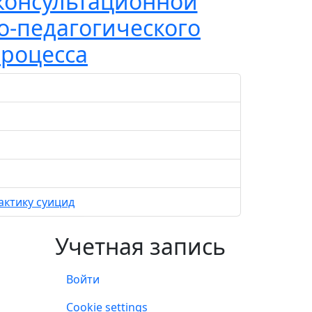
консультационной
о-педагогического
процесса
актику суицид
Учетная запись
Войти
Учетная запись
Cookie settings