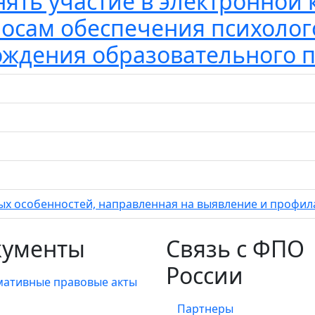
ять участие в электронной 
осам обеспечения психолог
ждения образовательного 
х особенностей, направленная на выявление и профил
кументы
Связь с ФПО
России
ативные правовые акты
Партнеры