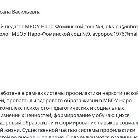
сана Васильевна
ый педагог МБОУ Наро-Фоминской сош №9, oks_ru@inbox
холог МБОУ Наро-Фоминской сош №9, avpopov.1976@mail
аботана в рамках системы профилактики наркотической
ей, пропаганды здорового образа жизни в МБОУ Наро-
комплекс психолого-педагогических и социальных
жизненных ценностей, формирование у обучающихся
здоровый образ жизни и формирование навыков социал
ой жизни. Существенной частью системы профилактики
детей во внеурочное время. Сюда включаются различные