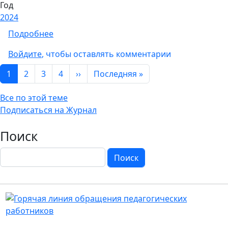
Год
2024
о Новый выпуск сетевого журнала Вестник 
Подробнее
Войдите
, чтобы оставлять комментарии
Нумерация страниц
Следующая страница
Последняя страница
1
2
3
4
››
Последняя »
Все по этой теме
Подписаться на Журнал
Поиск
Поиск