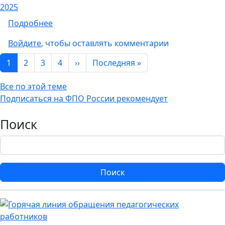
2025
о Протокол №2 заочного голосования член
Подробнее
Войдите
, чтобы оставлять комментарии
Нумерация страниц
Следующая страница
Последняя страница
1
2
3
4
››
Последняя »
Все по этой теме
Подписаться на ФПО России рекомендует
Поиск
Поиск