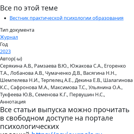
Все по этой теме
Вестник практической психологии образования
Тип документа
Журнал
Год
2023
Автор(-ы)
Серякина А.В., Рамзаева В.Ю., Южакова С.А., Егоренко
Т.А., Лобанова А.В., Чумаченко Д.В., Васягина Н.Н.,
Шемпелева Н.И., Терпелец А.Е., Декина Е.В., Шалагинова
К.С., Сафронова М.А., Максимова Т.С., Ульянина О.А.,
Тукфеева Ю.В., Семенова К.Г., Первушин Н.С.,
Аннотация
Все статьи выпуска можно прочитать
в свободном доступе на портале
психологических