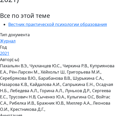
Все по этой теме
Вестник практической психологии образования
Тип документа
Журнал
Год
2021
Автор(-ы)
Пахальян В.Э., Чухланцев Ю.С., Чиркина Р.В., Куприянова
Е.А., Рён-Ларсен М., Хёйхольт Ш, Григорьева М.И.,
Серебрякова В.Ю., Барабанова В.В., Шурыкина С.А.,
Назарова К.В., Кайдалова А.И., Сапрыкина Е.Н., Осадчая
Н.Б., Лебедева А.Л., Горина А.Л., Луньков Д.Р., Сергеева
Е.С., Трусович Н.В, Сыченко Ю.А., Кулыгина О.С, Войтас
С.А., Рибелка И.В., Бражник Ю.В., Миллер А.А., Леонова
О.И., Крестникова Д.Г.,
Аннотация