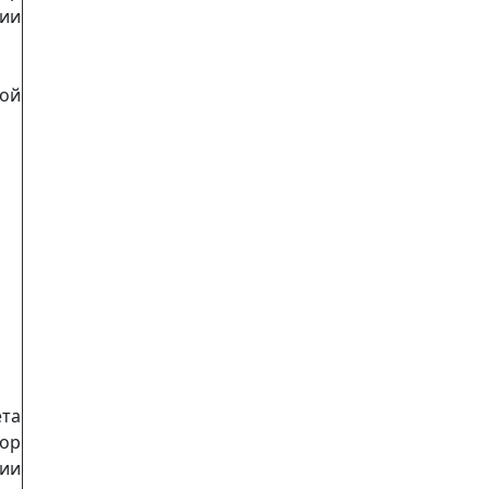
гии
ой
та
тор
гии