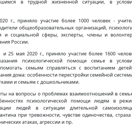
авшимся в трудной жизненной ситуации, в услови
20 г., приняло участие более 1000 человек - учите
одители общеобразовательных организаций, психолог
ия и социальной сферы, эксперты, члены и волонте
ания России.
 и 25 мая 2020 г., приняло участие более 1600 челов
азания психологической помощи семье в услови
 помогать семьям справляться с воспитанием дете
ания дома: особенности перестройки семейной систем
тками и семьям с дошкольниками.
еты на вопросы о проблемах взаимоотношений в семь
обенностях психологической помощи людям в режи
ации людей в ситуации длительной самоизоляци
нтина при тревожности, чувстве одиночества, страха
ческих атаках, агрессии и пр.