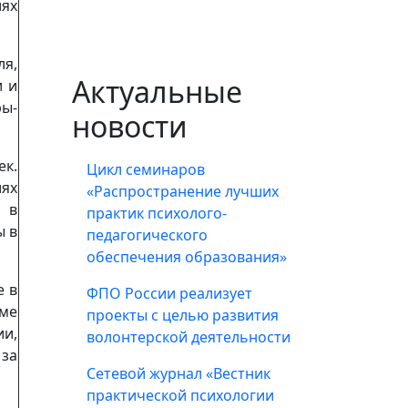
ях
ля,
Актуальные
и и
ры-
новости
ек.
Цикл семинаров
ях
«Распространение лучших
й в
практик психолого-
ы в
педагогического
обеспечения образования»
е в
ФПО России реализует
ме
проекты с целью развития
и,
волонтерской деятельности
 за
Сетевой журнал «Вестник
практической психологии