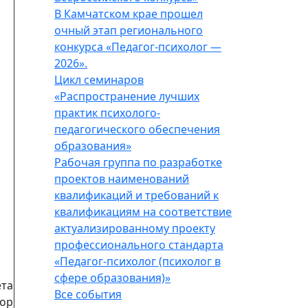
В Камчатском крае прошел
очный этап регионального
конкурса «Педагог-психолог —
2026».
Цикл семинаров
«Распространение лучших
практик психолого-
педагогического обеспечения
образования»
Рабочая группа по разработке
проектов наименований
квалификаций и требований к
квалификациям на соответствие
актуализированному проекту
профессионального стандарта
«Педагог-психолог (психолог в
сфере образования)»
та
Все события
тор