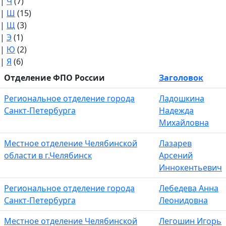
|
Ч
(7)
|
Ш
(15)
|
Щ
(3)
|
Э
(1)
|
Ю
(2)
|
Я
(6)
Сорт
Отделение ФПО России
Заголовок
Региональное отделение города
Ладошкина
Санкт-Петербурга
Надежда
Михайловна
Местное отделение Челябинской
Лазарев
области в г.Челябинск
Арсений
Иннокентьевич
Региональное отделение города
Лебедева Анна
Санкт-Петербурга
Леонидовна
Местное отделение Челябинской
Легошин Игорь