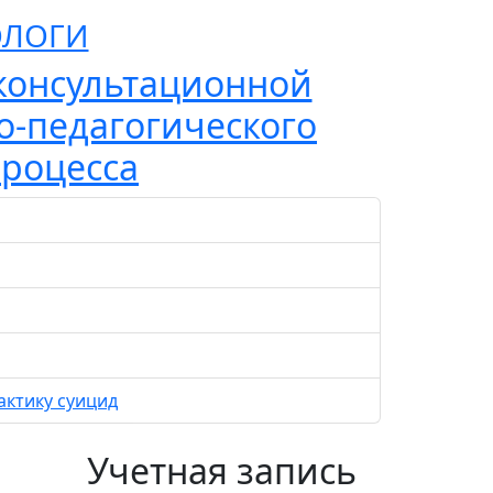
ОЛОГИ
консультационной
о-педагогического
процесса
актику суицид
Учетная запись