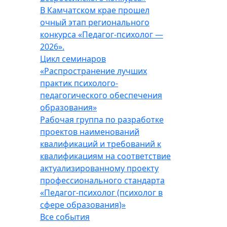
В Камчатском крае прошел
очный этап регионального
конкурса «Педагог-психолог —
2026».
Цикл семинаров
«Распространение лучших
практик психолого-
педагогического обеспечения
образования»
Рабочая группа по разработке
проектов наименований
квалификаций и требований к
квалификациям на соответствие
актуализированному проекту
профессионального стандарта
«Педагог-психолог (психолог в
сфере образования)»
Все события