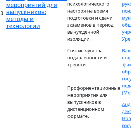
психологического
рук
мероприятий для
настроя на время
пси
выпускников:
3
подготовки и сдачи
мун
методы и
экзаменов в период
общ
технологии
вынужденной
учр
изоляции.
Уре
Снятие чувства
Важ
подавленности и
ста
тревоги.
фак
обр
гос
пед
Профориентационные
(Мо
мероприятия для
выпускников в
Анд
дистанционном
дек
формате.
Нов
гос