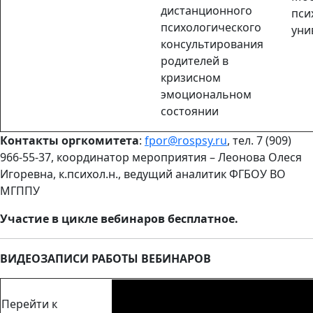
дистанционного
пси
психологического
уни
консультирования
родителей в
кризисном
эмоциональном
состоянии
Контакты оргкомитета
:
fpor@rospsy.ru
, тел. 7 (909)
966-55-37, координатор мероприятия – Леонова Олеся
Игоревна, к.психол.н., ведущий аналитик ФГБОУ ВО
МГППУ
Участие в цикле вебинаров бесплатное.
ВИДЕОЗАПИСИ РАБОТЫ ВЕБИНАРОВ
Перейти к