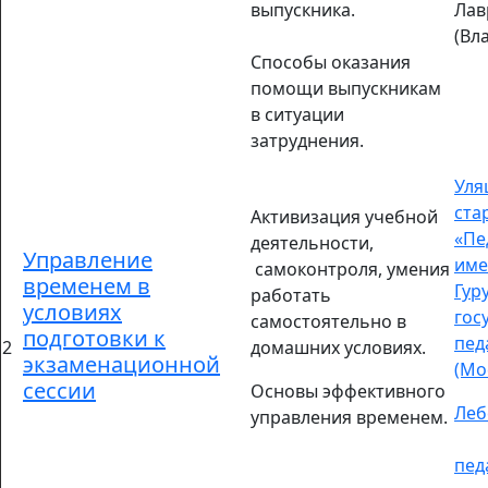
выпускника.
Лав
(Вл
Способы оказания
помощи выпускникам
в ситуации
затруднения.
Уля
ста
Активизация учебной
«Пе
деятельности,
Управление
име
самоконтроля, умения
временем в
Гур
работать
условиях
гос
самостоятельно в
подготовки к
пед
2
домашних условиях.
экзаменационной
(Мо
сессии
Основы эффективного
Леб
управления временем.
пед