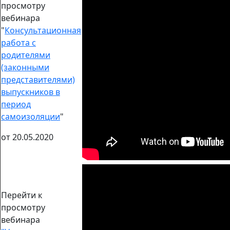
просмотру
вебинара
"
Консультационная
работа с
родителями
(законными
представителями)
выпускников в
период
самоизоляции
"
от 20.05.2020
Перейти к
просмотру
вебинара