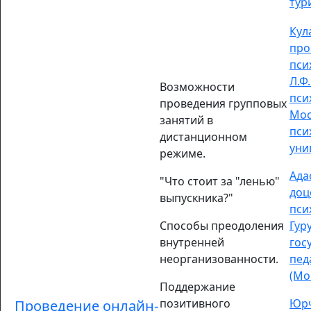
тур
Кул
про
пси
Л.Ф
Возможности
пси
проведения групповых
Мос
занятий в
пси
дистанционном
уни
режиме.
Ада
"Что стоит за "ленью"
доц
выпускника?"
пси
Способы преодоления
Гур
внутренней
гос
неорганизованности.
пед
(Мо
Поддержание
позитивного
Юрч
Проведение онлайн-