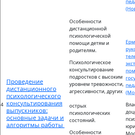
пед
(Но
Особенности
дистанционной
психологической
Ерм
помощи детям и
рук
родителям.
тел
Психологическое
экс
консультирование
пом
подростков с высоким
гос
Проведение
уровнем тревожности,
пед
дистанционного
агрессивности, других
(Мо
психологического
консультирования
4
Вла
острых
выпускников:
доц
психологических
основные задачи и
пси
состояний.
алгоритмы работы
юри
Особенности
Мос