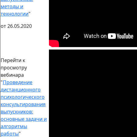
методы и
технологии
"
от 26.05.2020
Перейти к
просмотру
вебинара
"
Проведение
дистанционного
психологического
консультирования
выпускников:
основные задачи и
алгоритмы
работы
"