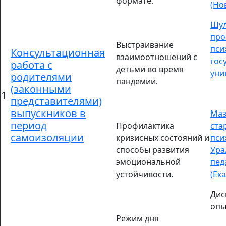
формате.
(Но
Шул
про
Выстраивание
пси
Консультационная
взаимоотношений с
гос
работа с
детьми во время
уни
родителями
пандемии.
(законными
1
представителями)
выпускников в
Маз
период
Профилактика
ста
самоизоляции
кризисных состояний и
пси
способы развития
Ура
эмоциональной
пед
устойчивости.
(Ек
Дис
опы
Режим дня