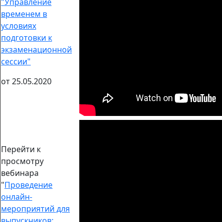
"
Управление
временем в
условиях
подготовки к
экзаменационной
сессии"
от 25.05.2020
Перейти к
просмотру
вебинара
"
Проведение
онлайн-
мероприятий для
выпускников: