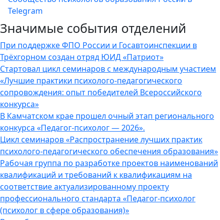
Telegram
Значимые события отделений
При поддержке ФПО России и Госавтоинспекции в
Трёхгорном создан отряд ЮИД «Патриот»
Стартовал цикл семинаров с международным участием
«Лучшие практики психолого-педагогического
сопровождения: опыт победителей Всероссийского
конкурса»
В Камчатском крае прошел очный этап регионального
конкурса «Педагог-психолог — 2026».
Цикл семинаров «Распространение лучших практик
психолого-педагогического обеспечения образования»
Рабочая группа по разработке проектов наименований
квалификаций и требований к квалификациям на
соответствие актуализированному проекту
профессионального стандарта «Педагог-психолог
(психолог в сфере образования)»