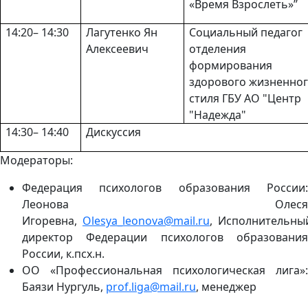
«Время Взрослеть»’’
14:20– 14:30
Лагутенко Ян
Социальный педагог
Алексеевич
отделения
формирования
здорового жизненно
стиля ГБУ АО "Центр
"Надежда"
14:30– 14:40
Дискуссия
Модераторы:
Федерация психологов образования России:
Леонова Олеся
Игоревна,
Olesya_leonova@mail.ru
, Исполнительны
директор Федерации психологов образования
России, к.псх.н.
ОО «Профессиональная психологическая лига»:
Баязи Нургуль,
prof.liga@mail.ru
, менеджер