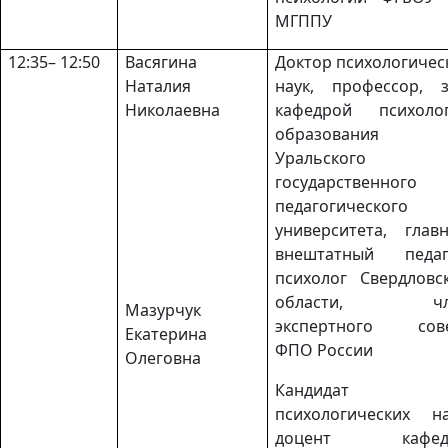
МГППУ
12:35– 12:50
Васягина
Доктор психологичес
Наталия
наук, профессор, з
Николаевна
кафедрой психоло
образования
Уральского
государственного
педагогического
университета, глав
внештатный педаг
психолог Свердловс
области, чл
Мазурчук
экспертного сов
Екатерина
ФПО России
Олеговна
Кандидат
психологических на
доцент кафед