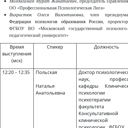
Молдагалиев Мурат Жанатаевич
, председатель Правления
ОО «Профессиональная Психологическая Лига»
Вихристюк Олеся Валентиновна
, член президиума
Федерации психологов образования России
, проректор
ФГБОУ ВО «Московский государственный психолого-
педагогический университет»
Время
Спикер
Должность
выступления
(мск)
12:20 – 12:35
Польская
Доктор психологичес
наук, професс
Наталья
кафедры Клиничес
Анатольевна
психологии
психотерапии
факультета
Консультативной
клинической
психологии ФГБОУ