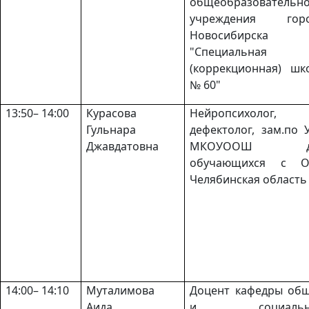
общеобразовательно
учреждения горо
Новосибирска
"Специальная
(коррекционная) шк
№ 60"
13:50– 14:00
Курасова
Нейропсихолог,
Гульнара
дефектолог, зам.по 
Джавдатовна
МКОУООШ д
обучающихся с О
Челябинская область
14:00– 14:10
Муталимова
Доцент кафедры об
Аида
и социальн