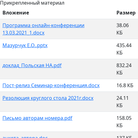
Прикрепленный материал
Вложение
Размер
Программа онлайн-конференции
38.06
13.03.2021_1.docx
КБ
Мазурчук Е.О..pptx
435.44
КБ
доклад_Польская НА.pdf
832.24
КБ
Пост-релиз Семинар-конференция.docx
16.8 КБ
Резолюция круглого стола 2021г.docx
24.11
КБ
Письмо авторам номера.pdf
158.05
КБ
анкета_автора.doc
137 КБ