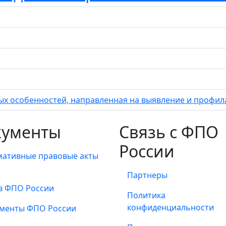
х особенностей, направленная на выявление и профил
кументы
Связь с ФПО
России
ативные правовые акты
Партнеры
в ФПО России
Политика
конфиденциальности
менты ФПО России