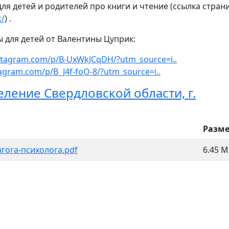
я детей и родителей про книги и чтение (ссылка страни
k/
) .
 для детей от Валентины Цуприк:
stagram.com/p/B-UxWkJCqDH/?utm_source=i..
agram.com/p/B_J4f-foO-8/?utm_source=i..
ление Свердловской области, г.
Разм
гога-психолога.pdf
6.45 