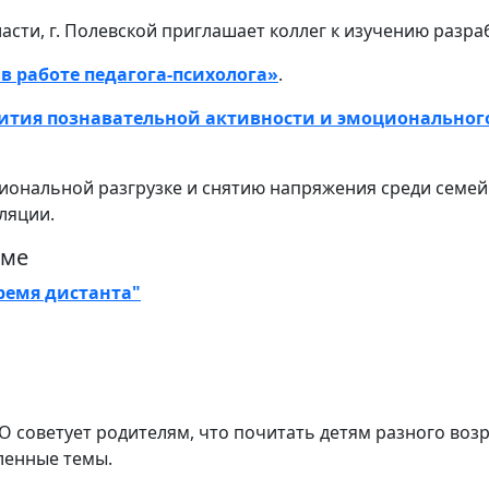
сти, г. Полевской приглашает коллег к изучению разра
в работе педагога-психолога»
.
вития познавательной активности и эмоциональног
иональной разгрузке и снятию напряжения среди семей
ляции.
еме
ремя дистанта"
О советует родителям, что почитать детям разного возр
ленные темы.