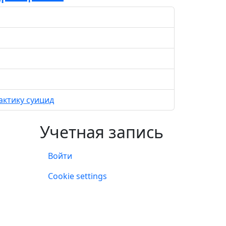
актику суицид
Учетная запись
Войти
Учетная запись
Cookie settings