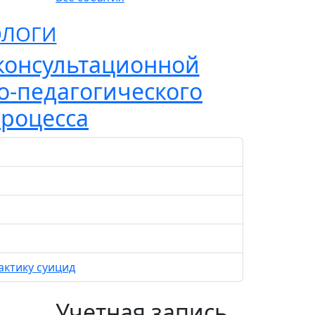
ОЛОГИ
консультационной
о-педагогического
процесса
актику суицид
Учетная запись