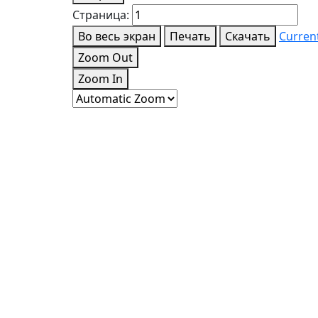
Страница:
Во весь экран
Печать
Скачать
Curren
Zoom Out
Zoom In