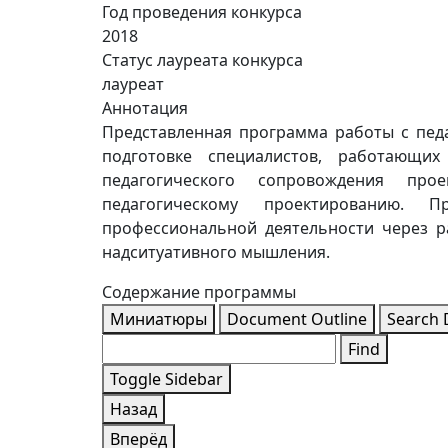
Год проведения конкурса
2018
Статус лауреата конкурса
лауреат
Аннотация
Представленная программа работы с пед
подготовке специалистов, работающих
педагогического сопровождения про
педагогическому проектированию. 
профессиональной деятельности через р
надситуативного мышления.
Содержание программы
Миниатюры
Document Outline
Search
Find
Toggle Sidebar
Назад
Вперёд