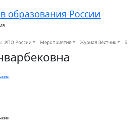
в образования России
ия
ы ФПО России
Мероприятия
Журнал Вестник
Б
нварбековна
ыкия
ыкия