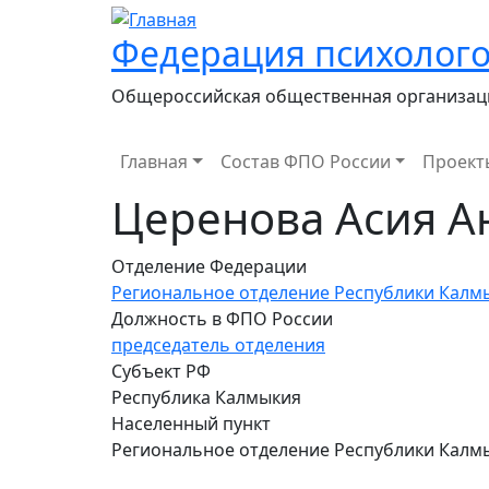
Федерация психолого
Общероссийская общественная организац
Main navigation
Главная
Состав ФПО России
Проект
Церенова Асия А
Отделение Федерации
Региональное отделение Республики Калм
Должность в ФПО России
председатель отделения
Субъект РФ
Республика Калмыкия
Населенный пункт
Региональное отделение Республики Калм