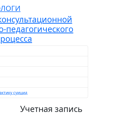
ОЛОГИ
консультационной
о-педагогического
процесса
актику суицид
Учетная запись