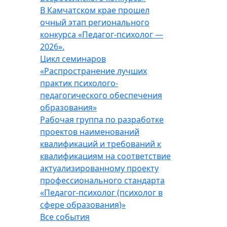
В Камчатском крае прошел
очный этап регионального
конкурса «Педагог-психолог —
2026».
Цикл семинаров
«Распространение лучших
практик психолого-
педагогического обеспечения
образования»
Рабочая группа по разработке
проектов наименований
квалификаций и требований к
квалификациям на соответствие
актуализированному проекту
профессионального стандарта
«Педагог-психолог (психолог в
сфере образования)»
Все события