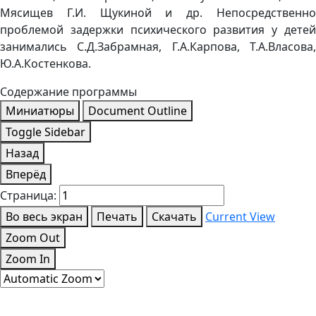
Мясищев Г.И. Щукиной и др. Непосредственно
проблемой задержки психического развития у детей
занимались С.Д.Забрамная, Г.А.Карпова, Т.А.Власова,
Ю.А.Костенкова.
Содержание программы
Миниатюры
Document Outline
Toggle Sidebar
Назад
Вперёд
Страница:
Во весь экран
Печать
Скачать
Current View
Zoom Out
Zoom In