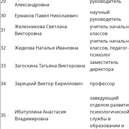
29
руководитель
Александровна
научный
30
Ермаков Павел Николаевич
руководитель
Железникова Светлана
учитель началь
31
Викторовна
классов
учитель началь
32
Жидкова Наталья Ивановна
классов, педагог-
психолог
заместитель
33
Загоскина Татьяна Викторовна
директора
34
Зарецкий Виктор Кириллович
профессор
заведующий
отделом развити
Ибатуллина Анастасия
психологическо
35
Владимировна
службы в
образовании и