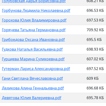
Голубовская Дарья Борисовна.pdf
608.21 КБ
Горбунова Людмила Николаевна.pdf
696.53 КБ
Горохова Юлия Владимировна.pdf
697.53 КБ
Горячева Татьяна Германовна.pdf
709.92 КБ
Грибоедова Оксана Ивановна.pdf
695.5 КБ
Гудкова Наталья Васильевна.pdf
698.93 КБ
Гурциева Марина Суликоевна.pdf
607.02 КБ
Гутерман Лариса Александровна.pdf
697.52 КБ
Гани Светлана Вячеславовна.pdf
609 КБ
Дедикова Алина Геннадьевна.pdf
696.68 КБ
Девятова Юлия Валериевна.pdf
695.78 КБ