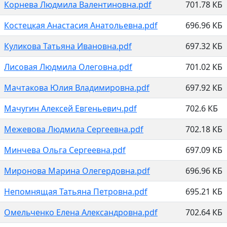
Корнева Людмила Валентиновна.pdf
701.78 КБ
Костецкая Анастасия Анатольевна.pdf
696.96 КБ
Куликова Татьяна Ивановна.pdf
697.32 КБ
Лисовая Людмила Олеговна.pdf
701.02 КБ
Мачтакова Юлия Владимировна.pdf
697.92 КБ
Мачугин Алексей Евгеньевич.pdf
702.6 КБ
Межевова Людмила Сергеевна.pdf
702.18 КБ
Минчева Ольга Сергеевна.pdf
697.09 КБ
Миронова Марина Олегердовна.pdf
696.96 КБ
Непомнящая Татьяна Петровна.pdf
695.21 КБ
Омельченко Елена Александровна.pdf
702.64 КБ