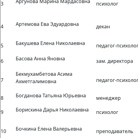
Аргунова Марина Мардасовна
3
психолог
Артемова Ева Эдуардовна
4
декан
Бакушева Елена Николаевна
5
педагог-психоло
Басова Анна Яновна
6
зам. директора
Бекмухамбетова Асима
7
педагог-психоло
Ахметгалимовна
Богданова Татьяна Юрьевна
8
менеджер
Борискина Дарья Николаевна
9
психолог
Бочкина Елена Валерьевна
10
преподаватель