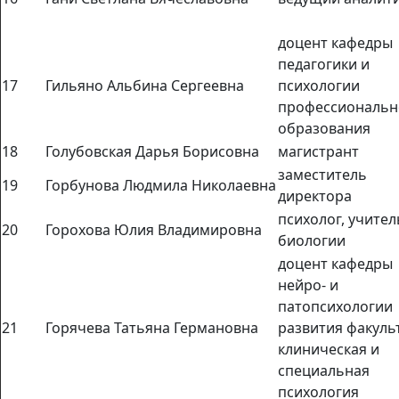
доцент кафедры
педагогики и
17
Гильяно Альбина Сергеевна
психологии
профессиональн
образования
18
Голубовская Дарья Борисовна
магистрант
заместитель
19
Горбунова Людмила Николаевна
директора
психолог, учител
20
Горохова Юлия Владимировна
биологии
доцент кафедры
нейро- и
патопсихологии
21
Горячева Татьяна Германовна
развития факуль
клиническая и
специальная
психология