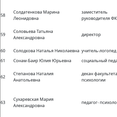
Солдатенкова Марина
заместитель
58
Леонидовна
руководителя Ф
Соловьева Татьяна
59
директор
Александровна
60
Солодкова Наталья Николаевна
учитель-логопед
61
Сонам-Баир Юлия Юрьевна
социальный педа
Степанова Наталия
декан факультет
62
Анатольевна
психологии
Сухаревская Мария
63
педагог- психоло
Александровна