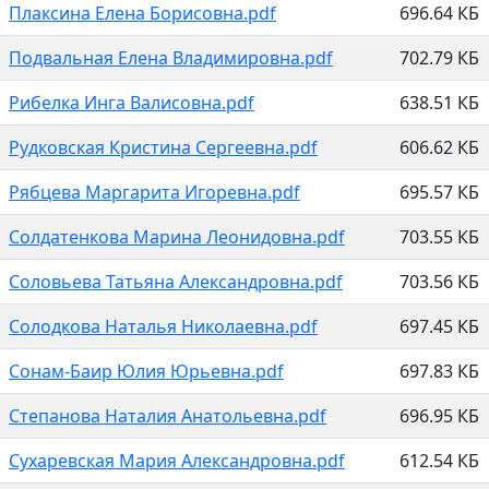
Плаксина Елена Борисовна.pdf
696.64 КБ
Подвальная Елена Владимировна.pdf
702.79 КБ
Рибелка Инга Валисовна.pdf
638.51 КБ
Рудковская Кристина Сергеевна.pdf
606.62 КБ
Рябцева Маргарита Игоревна.pdf
695.57 КБ
Солдатенкова Марина Леонидовна.pdf
703.55 КБ
Соловьева Татьяна Александровна.pdf
703.56 КБ
Солодкова Наталья Николаевна.pdf
697.45 КБ
Сонам-Баир Юлия Юрьевна.pdf
697.83 КБ
Степанова Наталия Анатольевна.pdf
696.95 КБ
Сухаревская Мария Александровна.pdf
612.54 КБ