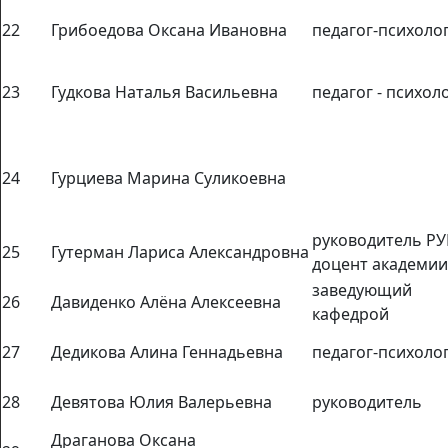
22
Грибоедова Оксана Ивановна
педагог-психоло
23
Гудкова Наталья Васильевна
педагог - психол
24
Гурциева Марина Суликоевна
руководитель Р
25
Гутерман Лариса Александровна
доцент академии
заведующий
26
Давиденко Алёна Алексеевна
кафедрой
27
Дедикова Алина Геннадьевна
педагог-психоло
28
Девятова Юлия Валерьевна
руководитель
Драганова Оксана