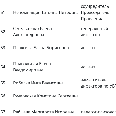
соучредитель.
51
Непомнящая Татьяна Петровна
Председатель
Правления.
Омельченко Елена
генеральный
52
Александровна
директор
53
Плаксина Елена Борисовна
доцент
Подвальная Елена
54
доцент
Владимировна
заместитель
55
Рибелка Инга Валисовна
директора по УВ
56
Рудковская Кристина Сергеевна
57
Рябцева Маргарита Игоревна
педагог-психоло