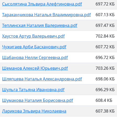
Сысолятина Эльвира Алефтиновна.pdf
697.72 КБ
Тараканчикова Наталья Владимировна.pdf
607.13 КБ
Теплинская Наталия Валериевна.pdf
697.47 КБ
Хаустов Артур Валерьевич.pdf
702.84 КБ
Чужигаев Арби Басханович.pdf
607.72 КБ
Шабанова Нелли Сергеевна.pdf
696.72 КБ
Шеманов Алексей Юрьевич.pdf
703.26 КБ
Шляпцева Наталья Александровна.pdf
698.06 КБ
Шульга Татьяна Ивановна.pdf
696.29 КБ
Шумакова Наталия Борисовна.pdf
608.4 КБ
Ларикова Эльвира Николаевна
607.38 КБ