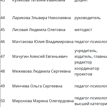
44
Ларикова Эльвира Николаевна
руководитель
45
Лисовая Людмила Олеговна
методист
46
Мачтакова Юлия Владимировна
педагог-психоло
учредитель,
47
Мачугин Алексей Евгеньевич
издатель, главн
редактор
координатор
48
Межевова Людмила Сергеевна
проектов
49
Минчева Ольга Сергеевна
педагог-психоло
педагог-психоло
50
Миронова Марина Олегердовна
высшей категор