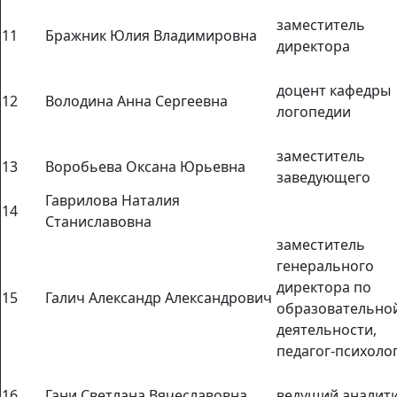
заместитель
11
Бражник Юлия Владимировна
директора
доцент кафедры
12
Володина Анна Сергеевна
логопедии
заместитель
13
Воробьева Оксана Юрьевна
заведующего
Гаврилова Наталия
14
Станиславовна
заместитель
генерального
директора по
15
Галич Александр Александрович
образовательно
деятельности,
педагог-психоло
16
Гани Светлана Вячеславовна
ведущий аналит