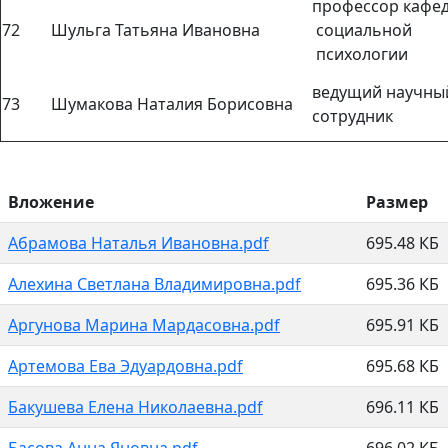
профессор кафе
72
Шульга Татьяна Ивановна
социальной
психологии
ведущий научны
73
Шумакова Наталия Борисовна
сотрудник
Вложение
Размер
Абрамова Наталья Ивановна.pdf
695.48 КБ
Алехина Светлана Владимировна.pdf
695.36 КБ
Аргунова Марина Мардасовна.pdf
695.91 КБ
Артемова Ева Эдуардовна.pdf
695.68 КБ
Бакушева Елена Николаевна.pdf
696.11 КБ
Басова Анна Яновна.pdf
696.02 КБ