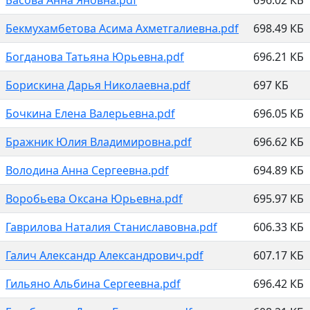
Бекмухамбетова Асима Ахметгалиевна.pdf
698.49 КБ
Богданова Татьяна Юрьевна.pdf
696.21 КБ
Борискина Дарья Николаевна.pdf
697 КБ
Бочкина Елена Валерьевна.pdf
696.05 КБ
Бражник Юлия Владимировна.pdf
696.62 КБ
Володина Анна Сергеевна.pdf
694.89 КБ
Воробьева Оксана Юрьевна.pdf
695.97 КБ
Гаврилова Наталия Станиславовна.pdf
606.33 КБ
Галич Александр Александрович.pdf
607.17 КБ
Гильяно Альбина Сергеевна.pdf
696.42 КБ