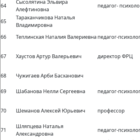
Сысолятина Эльвира
64
педагог- психоло
Алефтиновна
Тараканчикова Наталья
65
Владимировна
66
Теплинская Наталия Валериевна
педагог-психоло
67
Хаустов Артур Валерьевич
директор ФРЦ
68
Чужигаев Арби Басханович
69
Шабанова Нелли Сергеевна
педагог-психоло
70
Шеманов Алексей Юрьевич
профессор
Шляпцева Наталья
71
педагог-психоло
Александровна